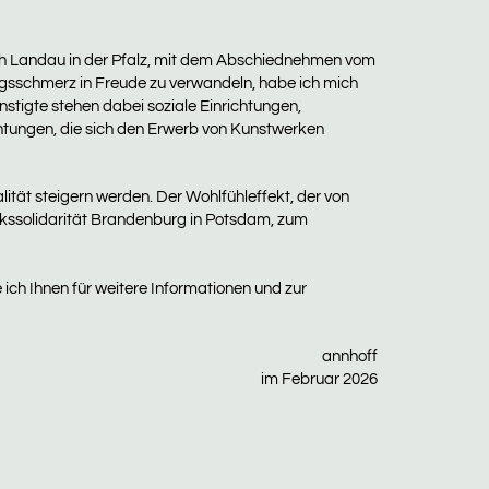
ach Landau in der Pfalz, mit dem Abschiednehmen vom
ngsschmerz in Freude zu verwandeln, habe ich mich
stigte stehen dabei soziale Einrichtungen,
htungen, die sich den Erwerb von Kunstwerken
lität steigern werden. Der Wohlfühleffekt, der von
lkssolidarität Brandenburg in Potsdam, zum
ich Ihnen für weitere Informationen und zur
annhoff
im Februar 2026