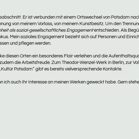
ensabschnitt. Er ist verbunden mit einem Ortswechsel von Potsdam n
Trennung von meinem Vorlass, von meinem Kunstbesitz. Um den Trennu
eit als sozial-gesellschaftliches Engagement
entschieden. Als Begün
kus. Mein soziales Engagement bezieht sich auf Personen und Einric
wissen und pflegen werden.
ke diesen Orten ein besonderes Flair verleihen und die Aufenthaltsqua
 zudem die Arbeitsfreude. Zum Theodor-Wenzel-Werk in Berlin, zur Vo
Kultür Potsdam“ gibt es bereits vielversprechende Kontakte.
n ich auch Ihr Interesse an meinen Werken geweckt habe. Gern stehe 